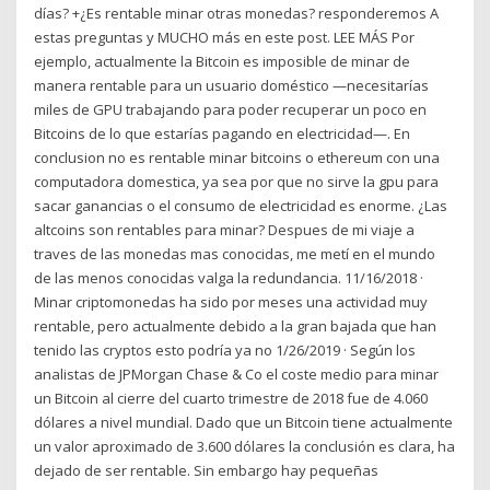
días? +¿Es rentable minar otras monedas? responderemos A
estas preguntas y MUCHO más en este post. LEE MÁS Por
ejemplo, actualmente la Bitcoin es imposible de minar de
manera rentable para un usuario doméstico —necesitarías
miles de GPU trabajando para poder recuperar un poco en
Bitcoins de lo que estarías pagando en electricidad—. En
conclusion no es rentable minar bitcoins o ethereum con una
computadora domestica, ya sea por que no sirve la gpu para
sacar ganancias o el consumo de electricidad es enorme. ¿Las
altcoins son rentables para minar? Despues de mi viaje a
traves de las monedas mas conocidas, me metí en el mundo
de las menos conocidas valga la redundancia. 11/16/2018 ·
Minar criptomonedas ha sido por meses una actividad muy
rentable, pero actualmente debido a la gran bajada que han
tenido las cryptos esto podría ya no 1/26/2019 · Según los
analistas de JPMorgan Chase & Co el coste medio para minar
un Bitcoin al cierre del cuarto trimestre de 2018 fue de 4.060
dólares a nivel mundial. Dado que un Bitcoin tiene actualmente
un valor aproximado de 3.600 dólares la conclusión es clara, ha
dejado de ser rentable. Sin embargo hay pequeñas