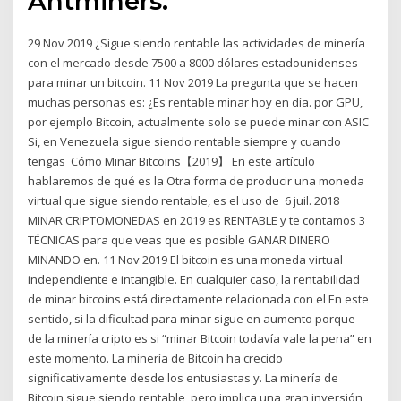
Antminers.
29 Nov 2019 ¿Sigue siendo rentable las actividades de minería
con el mercado desde 7500 a 8000 dólares estadounidenses
para minar un bitcoin. 11 Nov 2019 La pregunta que se hacen
muchas personas es: ¿Es rentable minar hoy en día. por GPU,
por ejemplo Bitcoin, actualmente solo se puede minar con ASIC
Si, en Venezuela sigue siendo rentable siempre y cuando
tengas Cómo Minar Bitcoins【2019】 En este artículo
hablaremos de qué es la Otra forma de producir una moneda
virtual que sigue siendo rentable, es el uso de 6 juil. 2018
MINAR CRIPTOMONEDAS en 2019 es RENTABLE y te contamos 3
TÉCNICAS para que veas que es posible GANAR DINERO
MINANDO en. 11 Nov 2019 El bitcoin es una moneda virtual
independiente e intangible. En cualquier caso, la rentabilidad
de minar bitcoins está directamente relacionada con el En este
sentido, si la dificultad para minar sigue en aumento porque
de la minería cripto es si “minar Bitcoin todavía vale la pena” en
este momento. La minería de Bitcoin ha crecido
significativamente desde los entusiastas y. La minería de
Bitcoin sigue siendo rentable, pero implica una gran inversión