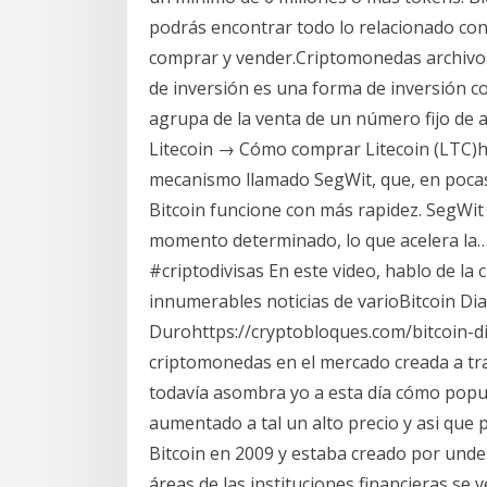
podrás encontrar todo lo relacionado con
comprar y vender.Criptomonedas archivos
de inversión es una forma de inversión col
agrupa de la venta de un número fijo de 
Litecoin → Cómo comprar Litecoin (LTC)ht
mecanismo llamado SegWit, que, en pocas
Bitcoin funcione con más rapidez. SegWi
momento determinado, lo que acelera la
#criptodivisas En este video, hablo de la 
innumerables noticias de varioBitcoin D
Durohttps://cryptobloques.com/bitcoin-d
criptomonedas en el mercado creada a tra
todavía asombra yo a esta día cómo popu
aumentado a tal un alto precio y asi que
Bitcoin en 2009 y estaba creado por unde
áreas de las instituciones financieras se