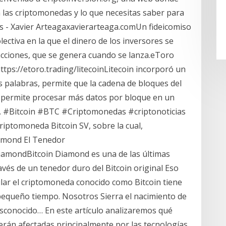
 las criptomonedas y lo que necesitas saber para
 - Xavier Arteagaxavierarteaga.comUn fideicomiso
ectiva en la que el dinero de los inversores se
acciones, que se genera cuando se lanza.eToro
tps://etoro.trading/litecoinLitecoin incorporó un
 palabras, permite que la cadena de bloques del
t permite procesar más datos por bloque en un
… #Bitcoin #BTC #Criptomonedas #criptonoticias
criptomoneda Bitcoin SV, sobre la cual,
iamond El Tenedor
iamondBitcoin Diamond es una de las últimas
vés de un tenedor duro del Bitcoin original Eso
lar el criptomoneda conocido como Bitcoin tiene
 pequeño tiempo. Nosotros Sierra el nacimiento de
sconocido… En este artículo analizaremos qué
 verán afectadas principalmente por las tecnologías