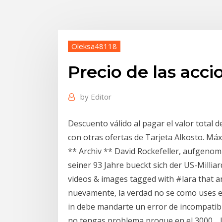
Oleksa48118
Precio de las acci
by
Editor
Descuento válido al pagar el valor total 
con otras ofertas de Tarjeta Alkosto. Máx
** Archiv ** David Rockefeller, aufgeno
seiner 93 Jahre bueckt sich der US-Millia
videos & images tagged with #lara that a
nuevamente, la verdad no se como uses el 
in debe mandarte un error de incompatibil
no tengas problema proque en el 3000… L