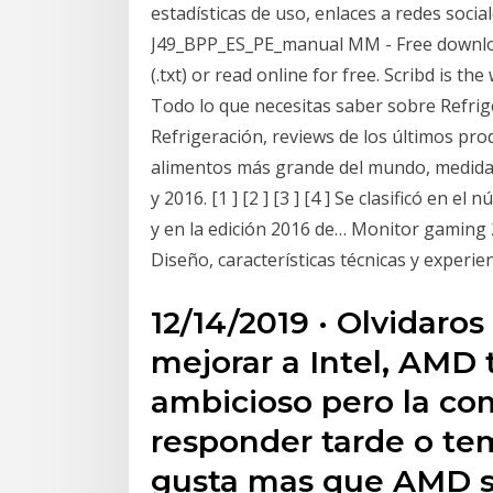
estadísticas de uso, enlaces a redes social
J49_BPP_ES_PE_manual MM - Free download 
(.txt) or read online for free. Scribd is th
Todo lo que necesitas saber sobre Refrig
Refrigeración, reviews de los últimos pro
alimentos más grande del mundo, medida p
y 2016. [1 ] [2 ] [3 ] [4 ] Se clasificó en e
y en la edición 2016 de… Monitor gaming 
Diseño, características técnicas y experie
12/14/2019 · Olvidaro
mejorar a Intel, AMD
ambicioso pero la co
responder tarde o te
gusta mas que AMD s