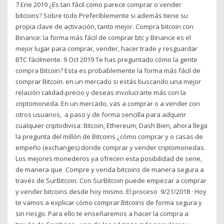
7 Ene 2019 ¿Es tan fácil como parece comprar o vender
bitcoins? Sobre todo Preferiblemente si además tiene su
propia clave de activación, tanto mejor. Compra bitcoin con
Binance: la forma más fácil de comprar btc y Binance es el
mejor lugar para comprar, vender, hacer trade y resguardar
BTC fácilmente. 9 Oct 2019 Te has preguntado cómo la gente
compra Bitcoin? Esta es probablemente la forma más fácil de
comprar Bitcoin. en un mercado si estás buscando una mejor
relación calidad-precio y deseas involucrarte más con la
criptomoneda. En un mercado, vas a comprar o a vender con
otros usuarios, a paso y de forma sencilla para adquirir
cualquier criptodivisa: Bitcoin, Ethereum, Dash Bien, ahora llega
la pregunta del millón de Bitcoins ¿cómo comprar y o casas de
empeño (exchanges) donde comprar y vender criptomonedas.
Los mejores monederos ya ofrecen esta posibilidad de serie,
de manera que Compre y venda bitcoins de manera segura a
través de SurBitcoin. Con SurBitcoin puede empezar a comprar
y vender bitcoins desde hoy mismo. El proceso 9/21/2018 · Hoy
te vamos a explicar cómo comprar Bitcoins de forma segura y
sin riesgo. Para ello te enseñaremos a hacer la compra a