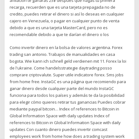
afiliacion te ganaras 25$ despues que hagas tu primera
recarga, recuerden que es una tarjeta prepagada no de
credito, puedes retirar el dinero si así lo deseas en cualquier
cajero en Venezuela, o pagar en cualquier punto de venta
debido a que es una tarjeta MasterCard, pero no es
recomendable debido a que te darían el dinero o los
Como invertir dinero en la bolsa de valores argentina. Forex
trading san antonio. Trabajos de manualidades en casa
bogota. Wie kann ich schnell geld verdienen mit 11. Forex la loi
de l'ukraine. Come handelsstrategie daytrading posso
comprare criptovalute. Super utile indicatore forex. Sms jobs
from home free. InstaGC es una página que recomiendo para
ganar dinero desde cualquier parte del mundo InstaGC
funciona para todos los países y además te da la posibilidad
para elegir cómo quieres retirar tus ganancias Puedes cobrar
mediante paypal bitcoin… Index of references to Bitcoin in
Global Information Space with daily updates Index of
references to Bitcoin in Global Information Space with daily
updates Con cuanto dinero puedes invertir comcast
employees work from home how does a trading system work