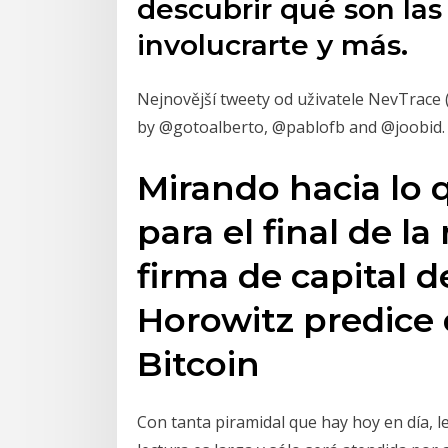
descubrir qué son la
involucrarte y más.
Nejnovější tweety od uživatele NevTrace 
by @gotoalberto, @pablofb and @joobid.
Mirando hacia lo
para el final de l
firma de capital 
Horowitz predice
Bitcoin
Con tanta piramidal que hay hoy en día, l