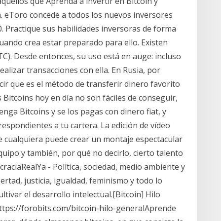
aquellos que Aprenda a invertir en Bitcoin y
a. eToro concede a todos los nuevos inversores
 Practique sus habilidades inversoras de forma
cuando crea estar preparado para ello. Existen
TC). Desde entonces, su uso está en auge: incluso
lizar transacciones con ella. En Rusia, por
cir que es el método de transferir dinero favorito
 Bitcoins hoy en día no son fáciles de conseguir,
ga Bitcoins y se los pagas con dinero fiat, y
respondientes a tu cartera. La edición de vídeo
ue cualquiera puede crear un montaje espectacular
ipo y también, por qué no decirlo, cierto talento
aciaRealYa - Política, sociedad, medio ambiente y
tad, justicia, igualdad, feminismo y todo lo
tivar el desarrollo intelectual.[Bitcoin] Hilo
…https://forobits.com/bitcoin-hilo-generalAprende