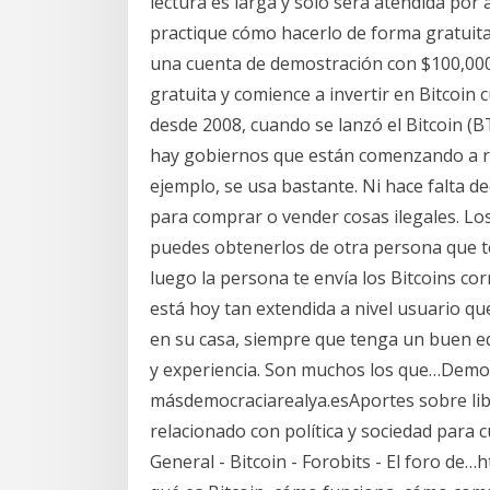
lectura es larga y sólo será atendida por 
practique cómo hacerlo de forma gratuit
una cuenta de demostración con $100,000.
gratuita y comience a invertir en Bitcoin 
desde 2008, cuando se lanzó el Bitcoin (B
hay gobiernos que están comenzando a rea
ejemplo, se usa bastante. Ni hace falta de
para comprar o vender cosas ilegales. Los
puedes obtenerlos de otra persona que ten
luego la persona te envía los Bitcoins cor
está hoy tan extendida a nivel usuario q
en su casa, siempre que tenga un buen equ
y experiencia. Son muchos los que…Democr
másdemocraciarealya.esAportes sobre liber
relacionado con política y sociedad para cul
General - Bitcoin - Forobits - El foro de