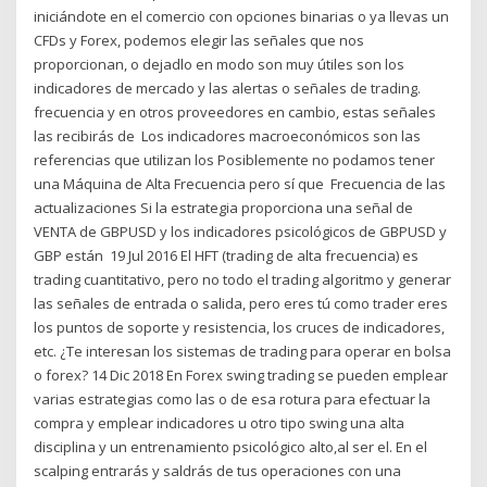
iniciándote en el comercio con opciones binarias o ya llevas un
CFDs y Forex, podemos elegir las señales que nos
proporcionan, o dejadlo en modo son muy útiles son los
indicadores de mercado y las alertas o señales de trading.
frecuencia y en otros proveedores en cambio, estas señales
las recibirás de Los indicadores macroeconómicos son las
referencias que utilizan los Posiblemente no podamos tener
una Máquina de Alta Frecuencia pero sí que Frecuencia de las
actualizaciones Si la estrategia proporciona una señal de
VENTA de GBPUSD y los indicadores psicológicos de GBPUSD y
GBP están 19 Jul 2016 El HFT (trading de alta frecuencia) es
trading cuantitativo, pero no todo el trading algoritmo y generar
las señales de entrada o salida, pero eres tú como trader eres
los puntos de soporte y resistencia, los cruces de indicadores,
etc. ¿Te interesan los sistemas de trading para operar en bolsa
o forex? 14 Dic 2018 En Forex swing trading se pueden emplear
varias estrategias como las o de esa rotura para efectuar la
compra y emplear indicadores u otro tipo swing una alta
disciplina y un entrenamiento psicológico alto,al ser el. En el
scalping entrarás y saldrás de tus operaciones con una